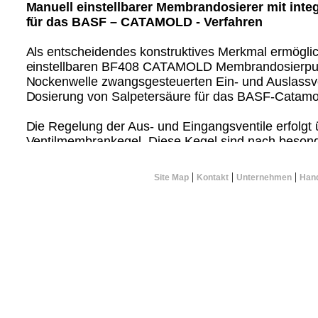
Manuell einstellbarer Membrandosierer mit integ
für das BASF – CATAMOLD - Verfahren
Als entscheidendes konstruktives Merkmal ermögli
einstellbaren BF408 CATAMOLD Membrandosierpu
Nockenwelle zwangsgesteuerten Ein- und Auslassv
Dosierung von Salpetersäure für das BASF-Catamo
Die Regelung der Aus- und Eingangsventile erfolgt 
Ventilmembrankegel. Diese Kegel sind nach beson
Konstruktionsprinzipien ausgebildet und weisen kein
Verschleiß‚ Alterung und letztendlich frühzeitige U
|
|
|
Site Map
Kontakt
Unternehmen
Hand
nicht auftreten.
Die über die Mechanik der Exzenternocken und Rüc
Anpresskräfte auf die Ventile gewährleisten klar def
mit exakt eingestellten Öffnungs- und Schließzeiten.
überschneiden sich in ihrer Schließstellung.
Der Dosiereingang ist deshalb vollkommen unabhä
Dosierausgang‚ gleichgültig in welcher Betriebspha