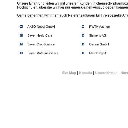
Unsere Erfahrung teilen wir mit unseren Kunden in chemisch- pharmaz
Hochschulen‚ über die wir hier nur einen kleinen Auszug geben können
Gerne benennen wir Ihnen auch Referenzanlagen für Ihre spezielle A
AKZO Nobel GmbH
RWTH Aachen
Bayer HealthCare
Siemens AG
Bayer CropScience
Osram GmbH
Bayer MaterialScience
Merck KgaA
Bayer Technology Services
Linde AG
Clariant GmbH
|
|
|
Site Map
Kontakt
Unternehmen
Hand
Henkel KGaA
AUGUST STORCK KG
Deutsches Zentrum für Luft- und
Raumfahrt (DLR)
HARIBO GmbH & Co. KG