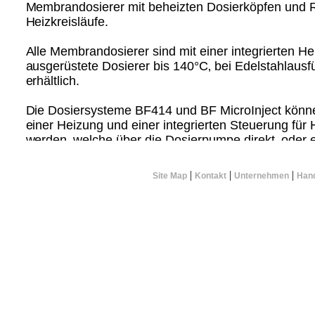
Membrandosierer mit beheizten Dosierköpfen und R
Heizkreisläufe.
Alle Membrandosierer sind mit einer integrierten H
ausgerüstete Dosierer bis 140°C‚ bei Edelstahlaus
erhältlich.
Die Dosiersysteme BF414 und BF MicroInject könne
einer Heizung und einer integrierten Steuerung für 
werden‚ welche über die Dosierpumpe direkt‚ oder e
Schnittstellen der Dosiergeräte angesteuert und ge
|
|
|
Site Map
Kontakt
Unternehmen
Hand