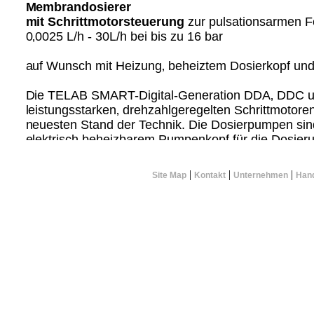
Membrandosierer
mit Schrittmotorsteuerung
zur pulsationsarmen F
0‚0025 L/h - 30L/h bei bis zu 16 bar
auf Wunsch mit Heizung‚ beheiztem Dosierkopf un
Die TELAB SMART-Digital-Generation DDA‚ DDC u
leistungsstarken‚ drehzahlgeregelten Schrittmotoren
neuesten Stand der Technik. Die Dosierpumpen si
elektrisch beheizbarem Pumpenkopf für die Dosier
und kristallisationsgefährdeten Schmelzen lieferbar
Lösungen setzen Maßstäbe für die Zukunft. Herkö
|
|
|
Site Map
Kontakt
Unternehmen
Hand
wie Hublängen-/Hubfrequenz-Steuerung mit Synch
Magnetantrieb gehören nun der Vergangenheit an.
Präzise und einfache Einstellung / Benutzerfreundlic
Der Bediener kann die Dosierpumpe schnell und einf
von der Anwendung geforderte Dosiermenge genau 
Die Einstellung der Pumpe kann direkt im Display 
Dosiermenge wird in ml/h‚ l/h oder gph dargestellt.
Durch das Klickrad (Dreh-Drück-Knopf) und das gra