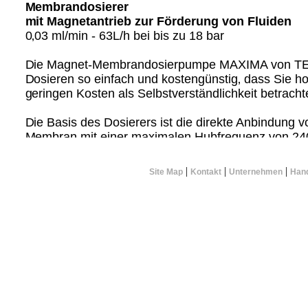
Membrandosierer
mit Magnetantrieb zur Förderung von Fluiden
0‚03 ml/min - 63L/h bei bis zu 18 bar
Die Magnet-Membrandosierpumpe MAXIMA von T
Dosieren so einfach und kostengünstig‚ dass Sie h
geringen Kosten als Selbstverständlichkeit betrach
Die Basis des Dosierers ist die direkte Anbindung
Membran mit einer maximalen Hubfrequenz von 240
manuellen Hubverstellung bieten die Geräte je nac
umfangreiche Möglichkeiten der Regelung und Steu
|
|
|
Site Map
Kontakt
Unternehmen
Hand
Hubfrequenz über eine Mikroprozessorsteuerung ge
Wahlweise sind die Membrandosierer mit PP / PVDF
PTFE Dosierköpfen und lieferbar.